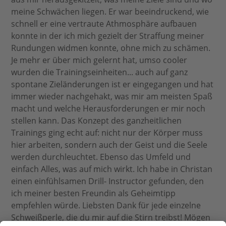
meine Schwächen liegen. Er war beeindruckend, wie
schnell er eine vertraute Athmosphäre aufbauen
konnte in der ich mich gezielt der Straffung meiner
Rundungen widmen konnte, ohne mich zu schämen.
Je mehr er über mich gelernt hat, umso cooler
wurden die Trainingseinheiten... auch auf ganz
spontane Zieländerungen ist er eingegangen und hat
immer wieder nachgehakt, was mir am meisten Spaß
macht und welche Herausforderungen er mir noch
stellen kann. Das Konzept des ganzheitlichen
Trainings ging echt auf: nicht nur der Körper muss
hier arbeiten, sondern auch der Geist und die Seele
werden durchleuchtet. Ebenso das Umfeld und
einfach Alles, was auf mich wirkt. Ich habe in Christan
einen einfühlsamen Drill- Instructor gefunden, den
ich meiner besten Freundin als Geheimtipp
empfehlen würde. Liebsten Dank für jede einzelne
Schweißperle, die du mir auf die Stirn treibst! Mögen