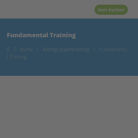
Kurs buchen
Fundamental Training
Kurse
Kleingruppentraining
Fundamenta
l Training