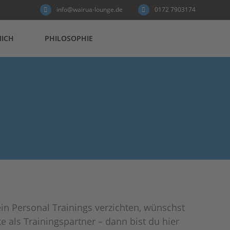
info@wairua-lounge.de
0172 7903174
MICH
PHILOSOPHIE
 ein Personal Trainings verzichten, wünschst
 als Trainingspartner – dann bist du hier