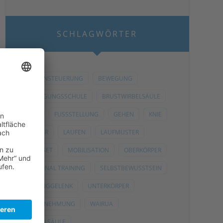
SCHLAGWÖRTER
ARMANSTEUERUNG
BEWEGUNG
BEWEGUNGSSCHULE
BRUSTWIRBELSÄULE
BWS
FUSSSTELLUNG
GEHEN
KNIE
KÖRPER
LAUFEN
LAUFMUSTER
MINDSET
MOBILISATION
OBERKÖRPER
PERSONAL TRAINING
SELBSTBEWUSSTSEIN
SPRUNGGELENK
UNTERKÖRPER
WAHRNEHMUNG
WAIRUA
WIRBELSÄULE