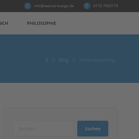
info@wairua-lounge.de
0172 7903174
MICH
PHILOSOPHIE
Blog
armansteuerung