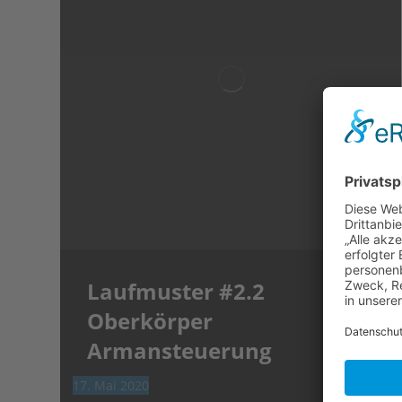
Laufmuster #2.2
Oberkörper
Armansteuerung
17. Mai 2020