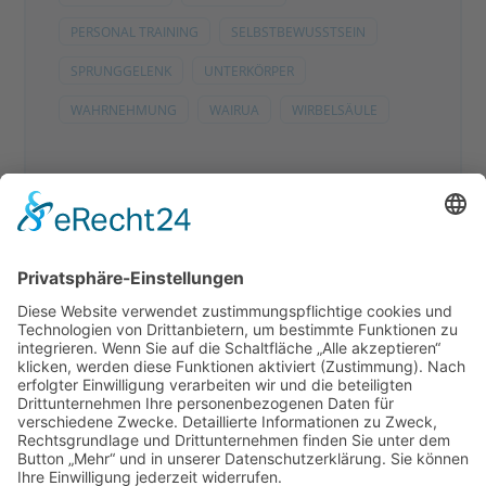
PERSONAL TRAINING
SELBSTBEWUSSTSEIN
SPRUNGGELENK
UNTERKÖRPER
WAHRNEHMUNG
WAIRUA
WIRBELSÄULE
KATEGORIEN
Aktuelles
Allgemein
Bewusst bewegen
Fitness
Gehen und Laufen
Mindset