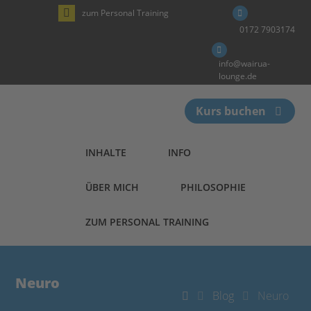
zum Personal Training
0172 7903174
info@wairua-
lounge.de
Kurs buchen
INHALTE
INFO
ÜBER MICH
PHILOSOPHIE
ZUM PERSONAL TRAINING
Neuro
Blog
Neuro