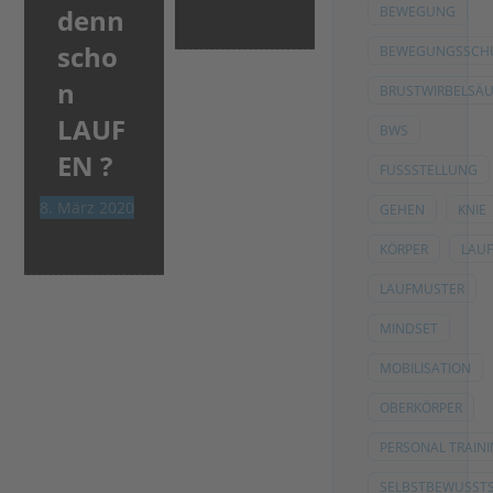
denn
BEWEGUNG
scho
BEWEGUNGSSCH
n
BRUSTWIRBELSÄU
LAUF
BWS
EN ?
FUSSSTELLUNG
8. März 2020
GEHEN
KNIE
KÖRPER
LAU
LAUFMUSTER
MINDSET
MOBILISATION
OBERKÖRPER
PERSONAL TRAIN
SELBSTBEWUSSTS