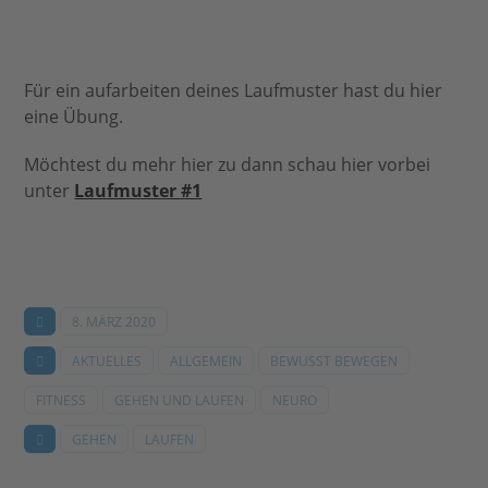
Für ein aufarbeiten deines Laufmuster hast du hier
eine Übung.
Möchtest du mehr hier zu dann schau hier vorbei
unter
Laufmuster #1
8. MÄRZ 2020
AKTUELLES
ALLGEMEIN
BEWUSST BEWEGEN
FITNESS
GEHEN UND LAUFEN
NEURO
GEHEN
LAUFEN